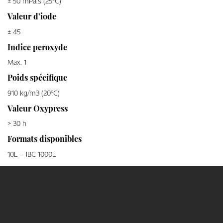
± 50 mPa.s (25°C)
Valeur d’iode
± 45
Indice peroxyde
Max. 1
Poids spécifique
910 kg/m3 (20°C)
Valeur Oxypress
> 30 h
Formats disponibles
10L – IBC 1000L