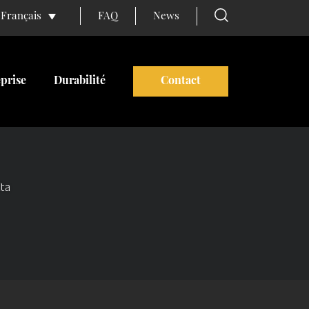
FAQ
News
Français
prise
Durabilité
Contact
lta