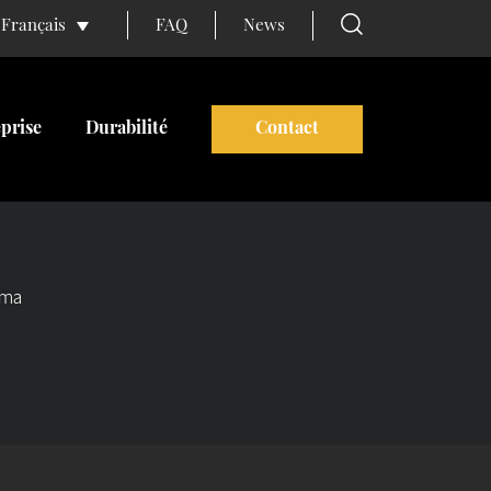
FAQ
News
Français
prise
Durabilité
Contact
gma