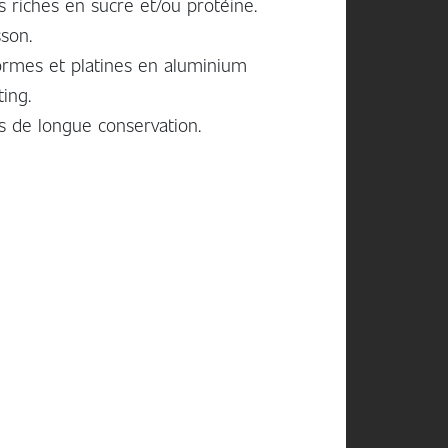
s riches en sucre et/ou protéine.
sson.
ormes et platines en aluminium
ing.
ts de longue conservation.