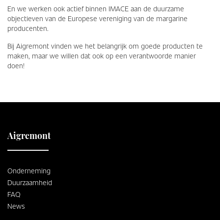
En we werken ook actief binnen IMACE aan de duurzame
objectieven van de Europese vereniging van de margarine
producenten.
Bij Aigremont vinden we het belangrijk om goede producten te
maken, maar we willen dat ook op een verantwoorde manier
doen!
Aigremont
Onderneming
Duurzaamheid
FAQ
News