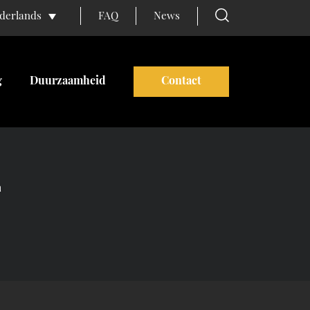
FAQ
News
derlands
g
Duurzaamheid
Contact
a