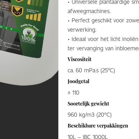
• Universele plantaardige sm
afweegmachines.
• Perfect geschikt voor zowel
verwerking.
• Ideaal voor het licht inol
ter vervanging van inbloeme
Viscositeit
ca. 60 mPa.s (25°C)
Joodgetal
± 110
Soortelijk gewicht
960 kg/m3 (20°C)
Beschikbare verpakkingen
10L – IBC 1000L