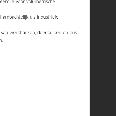
eerolie voor volumetrische
 ambachtelijk als industriële
iën van werkbanken, deegkuipen en dus
n.