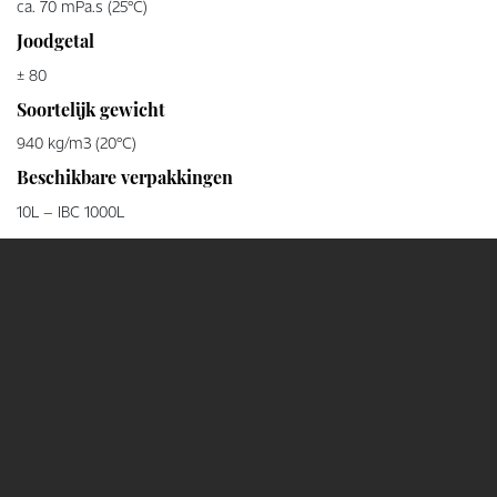
ca. 70 mPa.s (25°C)
Joodgetal
± 80
Soortelijk gewicht
940 kg/m3 (20°C)
Beschikbare verpakkingen
10L – IBC 1000L